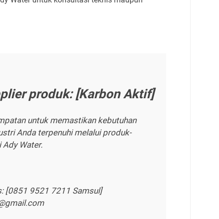
plier produk: [Karbon Aktif]
mpatan untuk memastikan kebutuhan
stri Anda terpenuhi melalui produk-
i Ady Water.
s: [0851 9521 7211 Samsul]
r@gmail.com