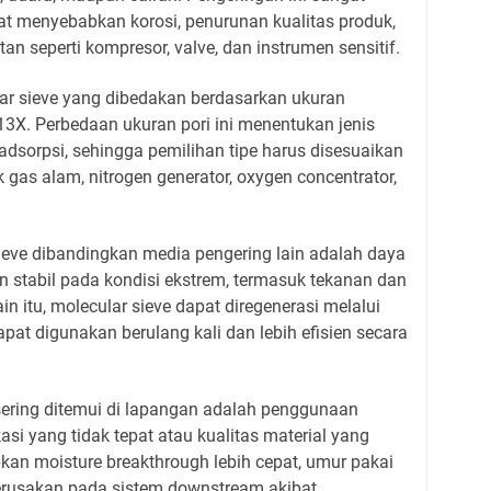
at menyebabkan korosi, penurunan kualitas produk,
an seperti kompresor, valve, dan instrumen sensitif.
lar sieve yang dibedakan berdasarkan ukuran
n 13X. Perbedaan ukuran pori ini menentukan jenis
adsorpsi, sehingga pemilihan tipe harus disesuaikan
 gas alam, nitrogen generator, oxygen concentrator,
eve dibandingkan media pengering lain adalah daya
n stabil pada kondisi ekstrem, termasuk tekanan dan
in itu, molecular sieve dapat diregenerasi melalui
at digunakan berulang kali dan lebih efisien secara
sering ditemui di lapangan adalah penggunaan
asi yang tidak tepat atau kualitas material yang
kan moisture breakthrough lebih cepat, umur pakai
kerusakan pada sistem downstream akibat