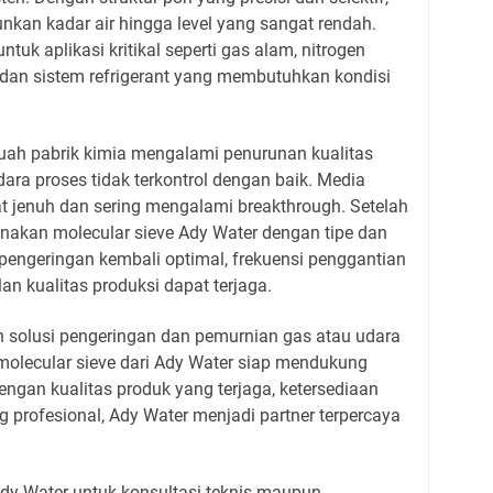
kan kadar air hingga level yang sangat rendah.
tuk aplikasi kritikal seperti gas alam, nitrogen
, dan sistem refrigerant yang membutuhkan kondisi
buah pabrik kimia mengalami penurunan kualitas
ara proses tidak terkontrol dengan baik. Media
t jenuh dan sering mengalami breakthrough. Setelah
akan molecular sieve Ady Water dengan tipe dan
s pengeringan kembali optimal, frekuensi penggantian
an kualitas produksi dapat terjaga.
solusi pengeringan dan pemurnian gas atau udara
, molecular sieve dari Ady Water siap mendukung
ngan kualitas produk yang terjaga, ketersediaan
g profesional, Ady Water menjadi partner terpercaya
Ady Water untuk konsultasi teknis maupun