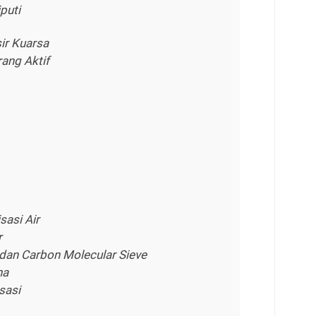
puti
sir Kuarsa
rang Aktif
sasi Air
r
 dan Carbon Molecular Sieve
na
sasi