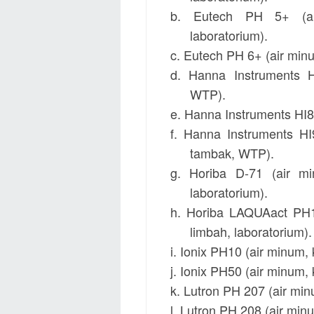
b. Eutech PH 5+ (ai
laboratorium).
c. Eutech PH 6+ (air min
d.
Hanna Instruments
WTP).
e. Hanna Instruments HI
f. Hanna Instruments H
tambak, WTP).
g.
Horiba
D-71 (air m
laboratorium).
h. Horiba LAQUAact PH1
limbah, laboratorium).
i.
Ionix
PH10 (air minum, 
j. Ionix PH50 (air minum
k.
Lutron
PH 207 (air mi
l. Lutron PH 208 (air mi