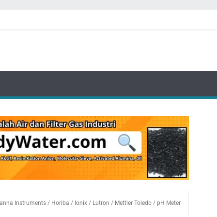
anna Instruments
/
Horiba
/
Ionix
/
Lutron
/
Mettler Toledo
/
pH Meter