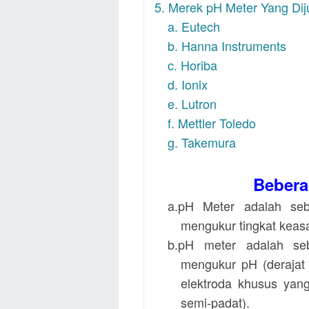
5. Merek pH Meter Yang Dij
a. Eutech
b. Hanna Instruments
c. Horiba
d. Ionix
e. Lutron
f. Mettler Toledo
g. Takemura
Bebera
a.pH Meter adalah seb
mengukur tingkat keasa
b.pH meter adalah seb
mengukur pH (derajat
elektroda khusus yan
semi-padat).