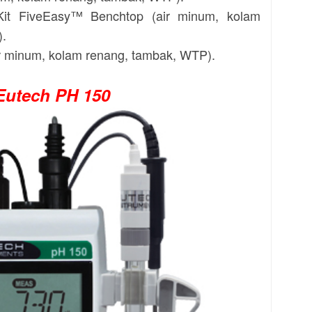
Kit FiveEasy™ Benchtop (air minum, kolam
).
r minum, kolam renang, tambak, WTP).
Eutech PH 150