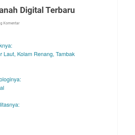
nah Digital Terbaru
ng Komentar
knya:
Air Laut, Kolam Renang, Tambak
ologinya:
al
litasnya: