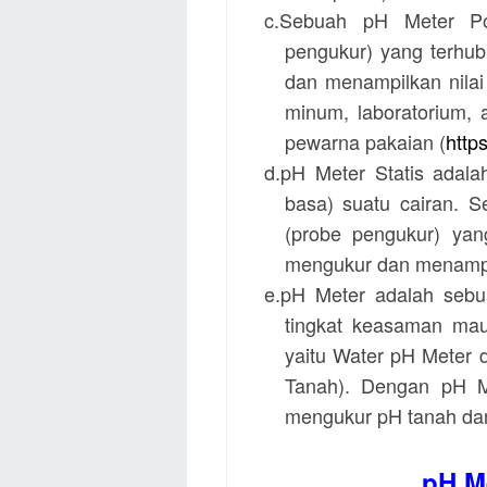
c.Sebuah
pH Meter P
pengukur) yang terhub
dan menampilkan nilai 
minum, laboratorium, 
pewarna pakaian (
http
d.
pH Meter Statis
adala
basa) suatu cairan. S
(probe pengukur) yan
mengukur dan menampil
e.pH Meter adalah sebu
tingkat keasaman mau
yaitu Water pH Meter 
Tanah). Dengan pH M
mengukur pH tanah dan
pH M